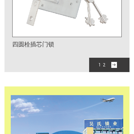
四圆栓插芯门锁
›
1
2